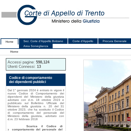
Sez. Corte d'Appello Bolzano
Corte d'Appello
Procura Generale
Home
Area Sorveglianza
Home
Accessi pagine:
598,124
Utenti Connessi:
13
Codice di comportamento
dei dipendenti pubblici
Dal 1° gennaio 2024 è entrato in vigore il
nuovo Codice di Comportamento dei
dipendenti del Ministero della giustizia
adottato con d.m. 18 ottobre 2023 e
pubblicato sul Bollettino Ufficiale del
Ministero della giustizia n. 20 del 31
ottobre 2023, che ha sostituito il Codice
di comportamento del personale del
Ministero della giustizia, adottato con
d.m. 23 febbraio 2018
Scarica il Codice di
comportamento del personale del