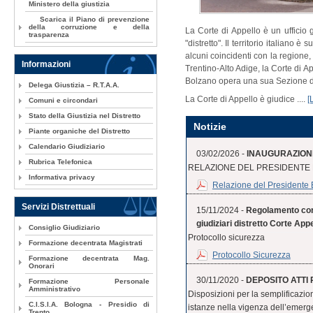
Ministero della giustizia
Scarica il Piano di prevenzione
della corruzione e della
La Corte di Appello è un ufficio g
trasparenza
"distretto". Il territorio italiano è 
alcuni coincidenti con la regione
Informazioni
Trentino-Alto Adige, la Corte di A
Bolzano opera una sua Sezione d
Delega Giustizia – R.T.A.A.
La Corte di Appello è giudice ....
[
Comuni e circondari
Stato della Giustizia nel Distretto
Notizie
Piante organiche del Distretto
Calendario Giudiziario
03/02/2026 -
INAUGURAZIONE
Rubrica Telefonica
RELAZIONE DEL PRESIDENTE
Informativa privacy
Relazione del Presidente
Servizi Distrettuali
15/11/2024 -
Regolamento conc
giudiziari distretto Corte Ap
Consiglio Giudiziario
Protocollo sicurezza
Formazione decentrata Magistrati
Protocollo Sicurezza
Formazione decentrata Mag.
Onorari
30/11/2020 -
DEPOSITO ATTI P
Formazione Personale
Amministrativo
Disposizioni per la semplificazion
C.I.S.I.A. Bologna - Presidio di
istanze nella vigenza dell’emerg
Trento