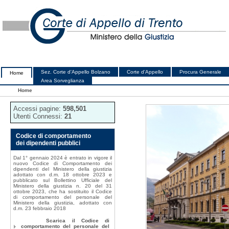
Sez. Corte d'Appello Bolzano
Corte d'Appello
Procura Generale
Home
Area Sorveglianza
Home
Accessi pagine:
598,501
Utenti Connessi:
21
Codice di comportamento
dei dipendenti pubblici
Dal 1° gennaio 2024 è entrato in vigore il
nuovo Codice di Comportamento dei
dipendenti del Ministero della giustizia
adottato con d.m. 18 ottobre 2023 e
pubblicato sul Bollettino Ufficiale del
Ministero della giustizia n. 20 del 31
ottobre 2023, che ha sostituito il Codice
di comportamento del personale del
Ministero della giustizia, adottato con
d.m. 23 febbraio 2018
Scarica il Codice di
comportamento del personale del