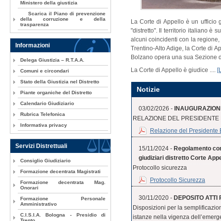
Ministero della giustizia
Scarica il Piano di prevenzione
della corruzione e della
La Corte di Appello è un ufficio g
trasparenza
"distretto". Il territorio italiano è 
alcuni coincidenti con la regione
Informazioni
Trentino-Alto Adige, la Corte di A
Bolzano opera una sua Sezione d
Delega Giustizia – R.T.A.A.
La Corte di Appello è giudice ....
[
Comuni e circondari
Stato della Giustizia nel Distretto
Notizie
Piante organiche del Distretto
Calendario Giudiziario
03/02/2026 -
INAUGURAZIONE
Rubrica Telefonica
RELAZIONE DEL PRESIDENTE
Informativa privacy
Relazione del Presidente
Servizi Distrettuali
15/11/2024 -
Regolamento conc
giudiziari distretto Corte Ap
Consiglio Giudiziario
Protocollo sicurezza
Formazione decentrata Magistrati
Protocollo Sicurezza
Formazione decentrata Mag.
Onorari
30/11/2020 -
DEPOSITO ATTI P
Formazione Personale
Amministrativo
Disposizioni per la semplificazion
C.I.S.I.A. Bologna - Presidio di
istanze nella vigenza dell’emerg
Trento