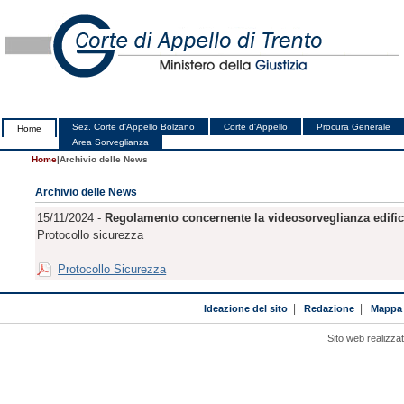
Sez. Corte d'Appello Bolzano
Corte d'Appello
Procura Generale
Home
Area Sorveglianza
Home
|
Archivio delle News
Archivio delle News
15/11/2024 -
Regolamento concernente la videosorveglianza edifici
Protocollo sicurezza
Protocollo Sicurezza
Ideazione del sito
|
Redazione
|
Mappa 
Sito web realizza