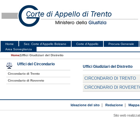
Home
Sez. Corte d'Appello Bolzano
Corte d'Appello
Procura Generale
Area Sorveglianza
Home
|
Uffici Giudiziari del Distretto
Uffici del Circondario
Uffici Giudiziari del Distretto
Circondario di Trento
CIRCONDARIO DI TRENTO
Circondario di Rovereto
CIRCONDARIO DI ROVERET
Ideazione del sito
|
Redazione
|
Mappa 
Sito web realizza