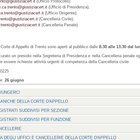
ento@giustiziacert.it
(Ufficio Protocollo);
.ca.trento@giustiziacert.it
(Ufficio di Presidenza);
ca.trento@giustiziacert.it
(Ufficio Dirigente);
trento@giustiziacert.it
(Cancelleria Civile);
trento@giustiziacert.it
(Cancelleria Penale)
la Corte di Appello di Trento sono aperti al pubblico dalle
8.30 alle 13.30 dal lu
icurato un presidio nella Segreteria di Presidenza e nella Cancelleria penale o
re essere richieste attività urgenti di competenza della Cancelleria civile.
40225
le:
26 giugno
IUNGERCI
ANICHE DELLA CORTE D'APPELLO
ISTRATI SUDDIVISI PER SEZIONE
ISTRATI SUDDIVISI PER FUNZIONE
ANCELLERIE
A DEGLI UFFICI E CANCELLERIE DELLA CORTE D'APPELLO