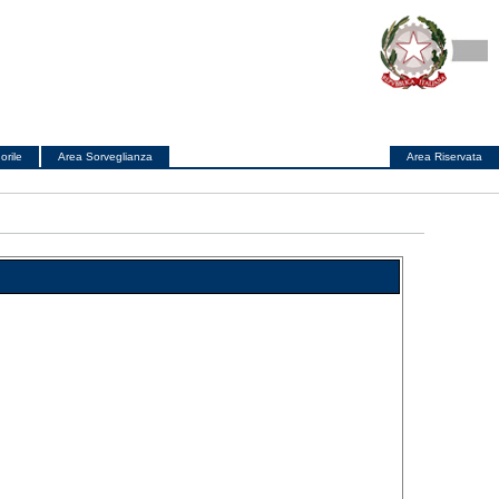
orile
Area Sorveglianza
Area Riservata