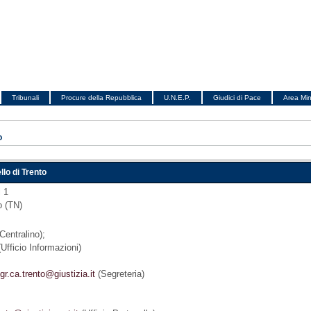
Tribunali
Procure della Repubblica
U.N.E.P.
Giudici di Pace
Area Min
o
llo di Trento
i 1
o (TN)
Centralino);
Ufficio Informazioni)
gr.ca.trento@giustizia.it
(Segreteria)