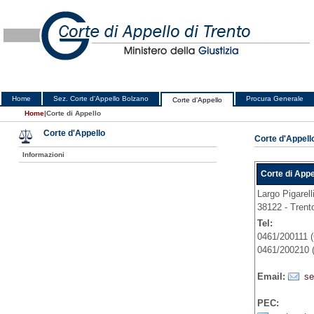
Home
Sez. Corte d'Appello Bolzano
Procura Generale
Corte d'Appello
Home
|
Corte di Appello
Corte d'Appello
Corte d'Appell
Informazioni
Corte di Appe
Largo Pigarell
38122 - Trent
Tel:
0461/200111 (
0461/200210 (
Email:
se
PEC: