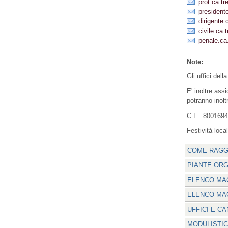
prot.ca.tr
presidente
dirigente.
civile.ca.
penale.ca.
Note:
Gli uffici del
E' inoltre ass
potranno inolt
C.F.: 800169
Festività loca
COME RAGG
PIANTE ORG
ELENCO MAG
ELENCO MAG
UFFICI E C
MODULISTIC