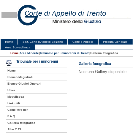
Home
Sez. Corte d'Appello Bolzano
Corte d'Appello
Procura Generale
Area Sorveglianza
Home
|
Area Minorile
|
Tribunale per i minorenni di Trento
|
Galleria fotografica
Tribunale per i minorenni
Galleria fotografica
Home
Nessuna Gallery disponibile
Elenco Magistrati
Elenco Giudici Onorari
Uffici
Modulistica
Link utili
Come fare per
F.A.Q.
Galleria fotografica
Albo C.T.U.