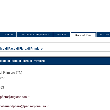
Tribunali
Procure della Repubblica
U.N.E.P.
Area Min
Giudici di Pace
dice di Pace di Fiera di Primiero
udice di Pace di Fiera di Primiero
di Primiero (TN)
727
693
pfiera@regione.taa.it
celleriagdpfiera@pec.regione.taa.it