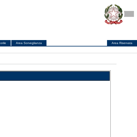
orile
Area Sorveglianza
Area Riservata