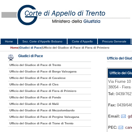
Home
Sez. Corte d'Appello Bolzano
Corte d'Appello
Procura Generale
Home
|
Giudici di Pace
|
Ufficio del Giudice di Pace di Fiera di Primiero
Giudici di Pace
Ufficio del Giu
Ufficio del Giudice di Pace di Trento
Ufficio del Giudice di Pace di Borgo Valsugana
Ufficio del Gi
Ufficio del Giudice di Pace di Cavalese
Via Fiume 10
Ufficio del Giudice di Pace di Cles
38054 - Fiera 
Ufficio del Giudice di Pace di Fiera di Primiero
Tel:
0439/762
Ufficio del Giudice di Pace di Fondo
Ufficio del Giudice di Pace di Malè
Fax:
0439/64
Ufficio del Giudice di Pace di Mezzolombardo
Email:
gd
Ufficio del Giudice di Pace di Pergine Valsugana
Ufficio del Giudice di Pace di Tione di Trento
PEC:
can