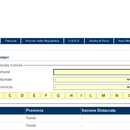
Tribunali
Procure della Repubblica
U.N.E.P.
Giudici di Pace
Area Min
ndari
anzata comuni
comune:
ribunale:
rovincia:
C
D
E
F
G
H
I
L
M
N
Provincia
Sezione Distaccata
Trento
-
Trento
-