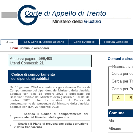
Sez. Corte d'Appello Bolzano
Corte d'Appello
Procura Generale
Home
Home
|
Comuni e circondari
Accessi pagine:
599,409
Comuni e circo
Utenti Connessi:
21
Ricerca av
Cerca per 
Codice di comportamento
dei dipendenti pubblici
Cerca per T
Dal 1° gennaio 2024 è entrato in vigore il nuovo Codice di
Cerca per P
Comportamento dei dipendenti del Ministero della giustizia
adottato con d.m. 18 ottobre 2023 e pubblicato sul
Bollettino Ufficiale del Ministero della giustizia n. 20 del 31
A
B
ottobre 2023, che ha sostituito il Codice di
comportamento del personale del Ministero della giustizia,
adottato con d.m. 23 febbraio 2018
Comune
Scarica il Codice di comportamento del
personale del Ministero della giustizia
Ala
Scarica il Piano di prevenzione della corruzione
e della trasparenza
Albiano