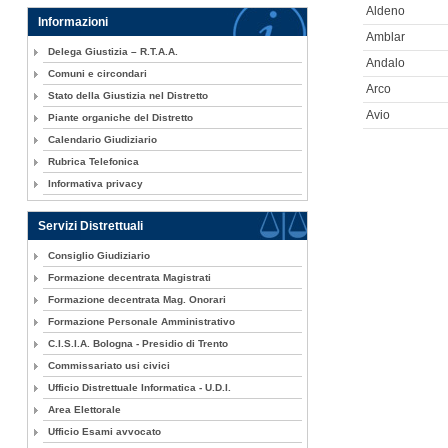
Aldeno
Informazioni
Amblar
Delega Giustizia – R.T.A.A.
Andalo
Comuni e circondari
Arco
Stato della Giustizia nel Distretto
Avio
Piante organiche del Distretto
Calendario Giudiziario
Rubrica Telefonica
Informativa privacy
Servizi Distrettuali
Consiglio Giudiziario
Formazione decentrata Magistrati
Formazione decentrata Mag. Onorari
Formazione Personale Amministrativo
C.I.S.I.A. Bologna - Presidio di Trento
Commissariato usi civici
Ufficio Distrettuale Informatica - U.D.I.
Area Elettorale
Ufficio Esami avvocato