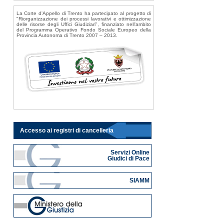
La Corte d'Appello di Trento ha partecipato al progetto di
"Riorganizzazione dei processi lavorativi e ottimizzazione
delle risorse degli Uffici Giudiziari", finanziato nell'ambito
del Programma Operativo Fondo Sociale Europeo della
Provincia Autonoma di Trento 2007 – 2013.
Accesso ai registri di cancelleria
Servizi Online
Giudici di Pace
SIAMM