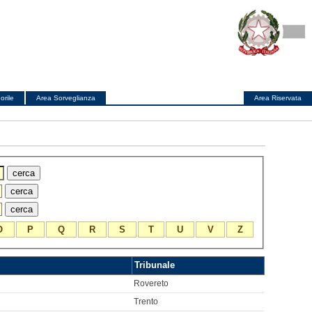
orile
Area Sorveglianza
Area Riservata
O
P
Q
R
S
T
U
V
Z
Tribunale
Rovereto
Trento