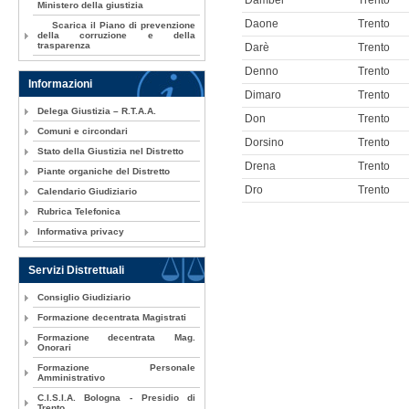
Dambel
Trento
Ministero della giustizia
Daone
Trento
Scarica il Piano di prevenzione
della corruzione e della
trasparenza
Darè
Trento
Denno
Trento
Informazioni
Dimaro
Trento
Delega Giustizia – R.T.A.A.
Don
Trento
Comuni e circondari
Dorsino
Trento
Stato della Giustizia nel Distretto
Drena
Trento
Piante organiche del Distretto
Dro
Trento
Calendario Giudiziario
Rubrica Telefonica
Informativa privacy
Servizi Distrettuali
Consiglio Giudiziario
Formazione decentrata Magistrati
Formazione decentrata Mag.
Onorari
Formazione Personale
Amministrativo
C.I.S.I.A. Bologna - Presidio di
Trento