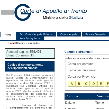
Sez. Corte d'Appello Bolzano
Corte d'Appello
Procura Generale
Home
Area Sorveglianza
Home
|
Comuni e circondari
Accessi pagine:
599,409
Comuni e circondari
Utenti Connessi:
15
Ricerca avanzata comuni
Cerca per comune:
Codice di comportamento
dei dipendenti pubblici
Cerca per Tribunale:
Dal 1° gennaio 2024 è entrato in vigore il
Cerca per Provincia:
nuovo Codice di Comportamento dei
dipendenti del Ministero della giustizia
adottato con d.m. 18 ottobre 2023 e
A
B
C
D
E
F
pubblicato sul Bollettino Ufficiale del
Ministero della giustizia n. 20 del 31
ottobre 2023, che ha sostituito il Codice
di comportamento del personale del
Comune
Provinci
Ministero della giustizia, adottato con
d.m. 23 febbraio 2018
Daiano
Trento
Scarica il Codice di
comportamento del personale del